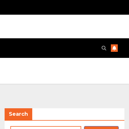
Search