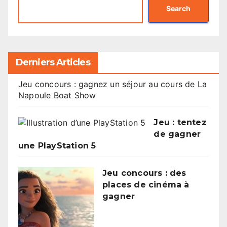
Search
Derniers Articles
Jeu concours : gagnez un séjour au cours de La
Napoule Boat Show
Jeu : tentez
de gagner
une PlayStation 5
Jeu concours : des
places de cinéma à
gagner