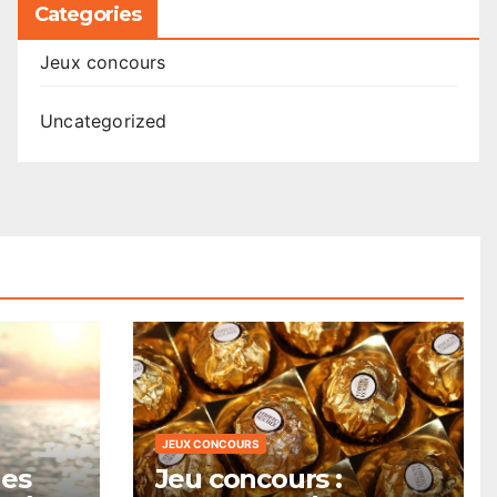
Categories
Jeux concours
Uncategorized
JEUX CONCOURS
des
Jeu concours :