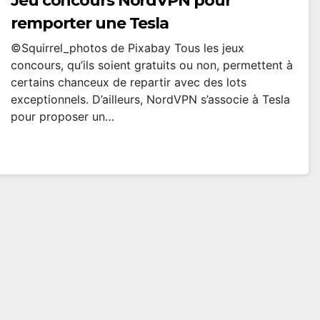
Jeu concours NordVPN pour
remporter une Tesla
©Squirrel_photos de Pixabay Tous les jeux
concours, qu’ils soient gratuits ou non, permettent à
certains chanceux de repartir avec des lots
exceptionnels. D’ailleurs, NordVPN s’associe à Tesla
pour proposer un…