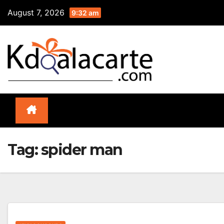
Skip
August 7, 2026
9:32 am
to
content
Tag:
spider man