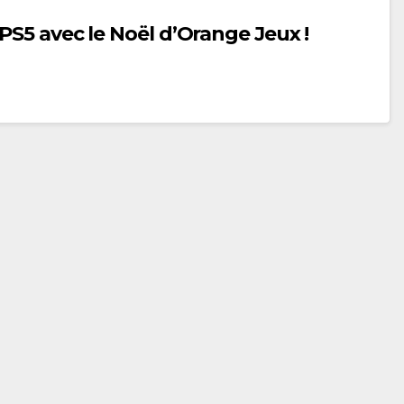
S5 avec le Noël d’Orange Jeux !