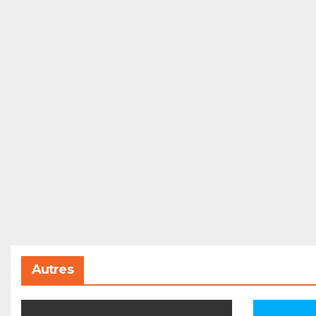
Autres