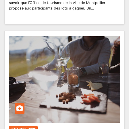
savoir que l’Office de tourisme de la ville de Montpellier
propose aux participants des lots à gagner. Un…
JEUX CONCOURS