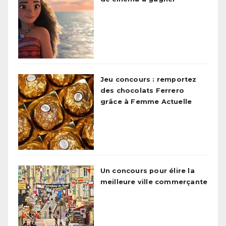
Jeu concours : remportez
des chocolats Ferrero
grâce à Femme Actuelle
Un concours pour élire la
meilleure ville commerçante