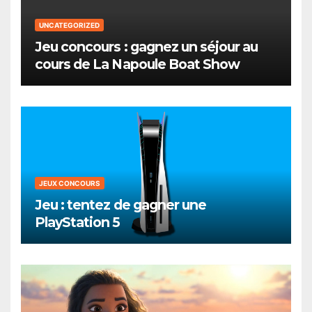
UNCATEGORIZED
Jeu concours : gagnez un séjour au
cours de La Napoule Boat Show
JEUX CONCOURS
Jeu : tentez de gagner une
PlayStation 5